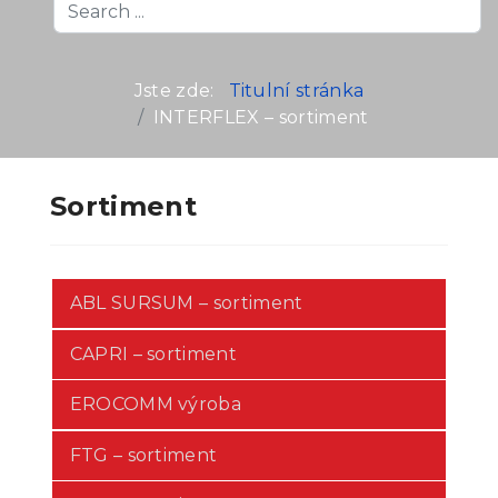
Search
...
Jste zde:
Titulní stránka
INTERFLEX – sortiment
Sortiment
ABL SURSUM – sortiment
CAPRI – sortiment
EROCOMM výroba
FTG – sortiment