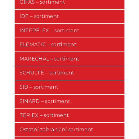
GIFAS – sortiment
IDE – sortiment
INTERFLEX – sortiment
ELEMATIC – sortiment
MARECHAL – sortiment
SCHULTE – sortiment
SIB – sortiment
SINARD – sortiment
TEP EX – sortiment
Ostatní zahraniční sortiment