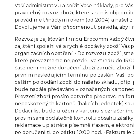
Vaší administrativu a snížit Vaše náklady, pro V
pravidelný rozvoz zboží, které si u nás objednáte
provádíme třináctým rokem (od 2004) a našel z V
Dovolujeme si Vám připomenout pravidla, aby i 
Rozvoz je zajišťován firmou Erocomm každý čtv
zajištění spolehlivé a rychlé dodávky zboží Vás 
organizačních opatření. • Do rozvozu zboží jsm
které převezmeme nejpozději ve středu do 15:00
čase není možné doručení zboží zaručit. Zboží
prvním následujícím termínu po zaslání Vaší ob
dalším po dodání zboží do našeho skladu, příp.
bude nadále předáváno v označených kartonech, 
Převzetí zboží prosím potvrďte přepravci na f
nepoškozených kartonů (balicích jednotek) souča
Dodací list bude uložen v kartonu s označením, 
prosím sami dodatečně kontrolu obsahu zásilky 
reklamace uplatněte písemně (faxem, elektron
po doručení tj. do pátku 10:00 hod. • Faktura je