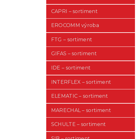
CAPRI – sortiment
EROCOMM výroba
FTG – sortiment
GIFAS – sortiment
IDE – sortiment
INTERFLEX – sortiment
ELEMATIC – sortiment
MARECHAL – sortiment
SCHULTE – sortiment
SIB – sortiment