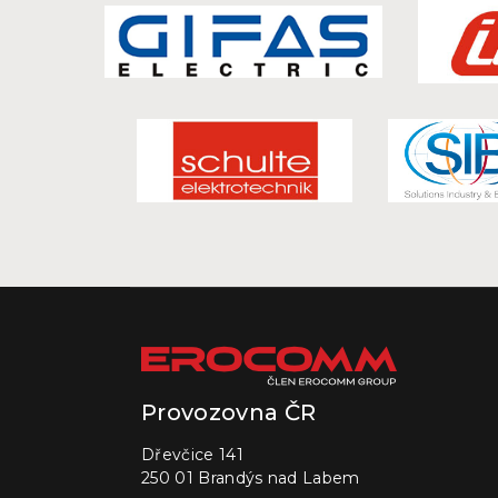
Provozovna ČR
Dřevčice 141
250 01 Brandýs nad Labem