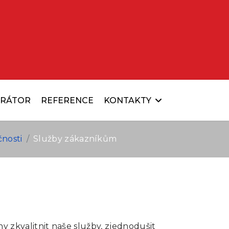
URÁTOR
REFERENCE
KONTAKTY
čnosti
Služby zákazníkům
hy zkvalitnit naše služby, zjednodušit