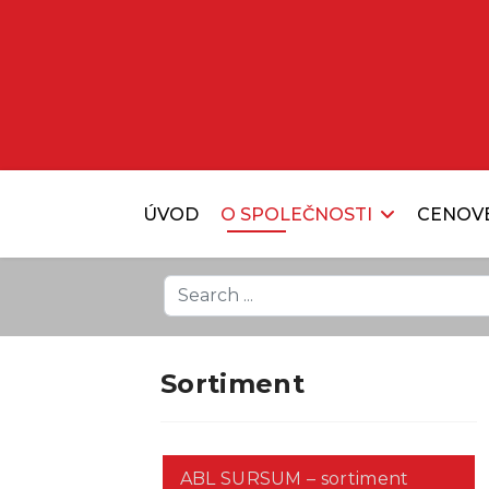
ÚVOD
O SPOLEČNOSTI
CENOV
Search
...
Sortiment
ABL SURSUM – sortiment