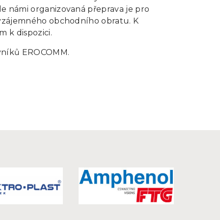
le námi organizovaná přeprava je pro
o vzájemného obchodního obratu. K
 k dispozici.
acovníků EROCOMM.