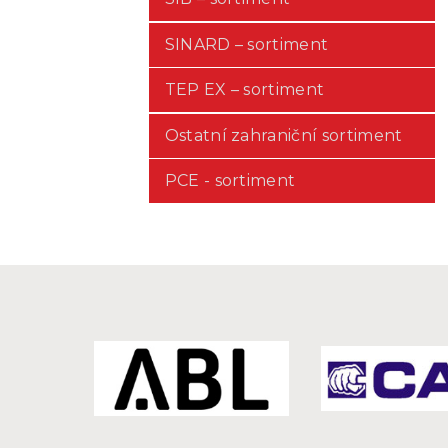
SINARD – sortiment
TEP EX – sortiment
Ostatní zahraniční sortiment
PCE - sortiment