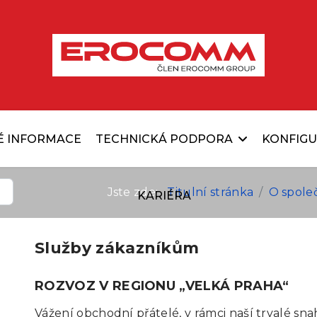
É INFORMACE
TECHNICKÁ PODPORA
KONFIG
Jste zde:
Titulní stránka
O spole
KARIÉRA
Služby zákazníkům
ROZVOZ V REGIONU „VELKÁ PRAHA“
Vážení obchodní přátelé, v rámci naší trvalé sna