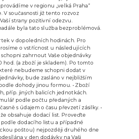
ás provádíme v regionu „velká Praha“
. V současnosti již tento rozvoz
aší strany pozitivní odezvu.
nadále byla tato služba bezproblémová.
rtek v dopoledních hodinách. Pro
prosíme o vstřícnost u následujících
e schopni zahrnout Vaše objednávky
 hod. (a zboží je skladem). Po tomto
, které nebudeme schopni dodat v
jednávky, bude zasláno v nejbližším
 podle dohody jinou formou. • Zboží
příp. jiných balicích jednotkách.
ormulář podle počtu předaných a
sně s údajem o času převzetí zásilky. •
že obsahuje dodací list. Proveďte
podle dodacího listu a případné
ickou poštou) nejpozději druhého dne
 odesílána v den dodávky na Vaši