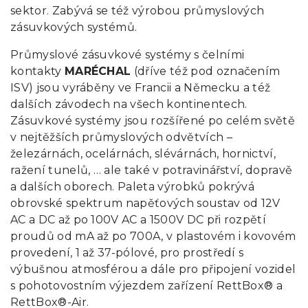
sektor. Zabývá se též výrobou průmyslových
zásuvkových systémů.
Průmyslové zásuvkové systémy s čelními
kontakty
MARÉCHAL
(dříve též pod označením
ISV) jsou vyráběny ve Francii a Německu a též
dalších závodech na všech kontinentech.
Zásuvkové systémy jsou rozšířené po celém světě
v nejtěžších průmyslových odvětvích –
železárnách, ocelárnách, slévárnách, hornictví,
ražení tunelů, … ale také v potravinářství, dopravě
a dalších oborech. Paleta výrobků pokrývá
obrovské spektrum napěťových soustav od 12V
AC a DC až po 100V AC a 1500V DC při rozpětí
proudů od mA až po 700A, v plastovém i kovovém
provedení, 1 až 37-pólové, pro prostředí s
výbušnou atmosférou a dále pro připojení vozidel
s pohotovostním výjezdem zařízení RettBox® a
RettBox®-Air.