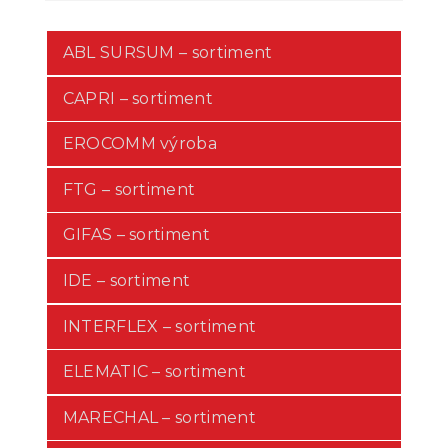
ABL SURSUM – sortiment
CAPRI – sortiment
EROCOMM výroba
FTG – sortiment
GIFAS – sortiment
IDE – sortiment
INTERFLEX – sortiment
ELEMATIC – sortiment
MARECHAL – sortiment