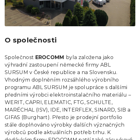
O společnosti
Společnost
EROCOMM
byla založena jako
výhradní zastoupení německé firmy ABL
SURSUM v České republice a na Slovensku.
Vhodným doplněním rozsáhlého výrobního
programu ABL SURSUM je spolupráce s dalšími
předními výrobci elektroinstalačního materiálu –
WERIT, CAPRI, ELEMATIC, FTG, SCHULTE,
MARÉCHAL (ISV), IDE, INTERFLEX, SINARD, SIB a
GIFAS (Burghart). Přesto je prodejní portfolio
stále doplňováno výrobky dalších význačných
výrobců podle aktuálních potřeb trhu. K
dodávkám firmy EROCOMM patří také zásuvkové