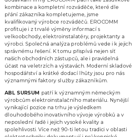
kombinace a kompletní rozváděče, které dle
přání zákazníka kompletujeme, jsme
kvalifikovaný výrobce rozváděčů. EROCOMM
profituje i z trvalé výměny informací s
velkoobchody, elektroinstalatéry, projektanty a
výrobci. Společná analýza problémů vede i k jejich
správnému řešení. K tomu přispívá nejen síť
našich obchodních zástupců, ale i pravidelná
účast na veletrzích a výstavách. Moderní skladové
hospodářství a krátké dodací lhůty jsou pro nás
významnými faktory služby zákazníkům.
ABL SURSUM
patří k významným německým
výrobcům elektroinstalačního materiálu. Nynější
vynikající pozice na trhu je výsledkem
dlouhodobého inovativního vývoje výrobků a v
neposlední řadě i jejich vysoké kvality a
spolehlivosti. Více než 90-ti letou tradici v oblasti
elektrotechniky dokumentují i průkopnické