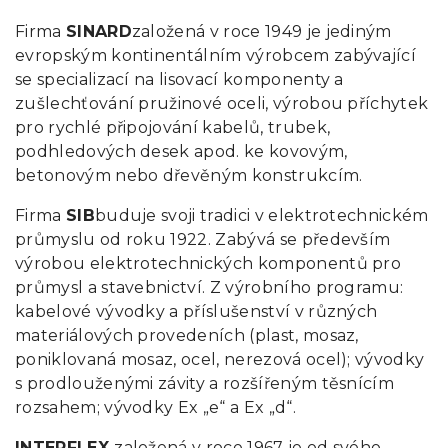
Firma
SINARD
založená v roce 1949 je jediným
evropským kontinentálním výrobcem zabývající
se specializací na lisovací komponenty a
zušlechťování pružinové oceli, výrobou příchytek
pro rychlé připojování kabelů, trubek,
podhledových desek apod. ke kovovým,
betonovým nebo dřevěným konstrukcím.
Firma
SIB
buduje svoji tradici v elektrotechnickém
průmyslu od roku 1922. Zabývá se především
výrobou elektrotechnických komponentů pro
průmysl a stavebnictví. Z výrobního programu:
kabelové vývodky a příslušenství v různých
materiálových provedeních (plast, mosaz,
poniklovaná mosaz, ocel, nerezová ocel); vývodky
s prodlouženými závity a rozšířeným těsnícím
rozsahem; vývodky Ex „e“ a Ex „d“.
INTERFLEX
založená v roce 1967 je od svého