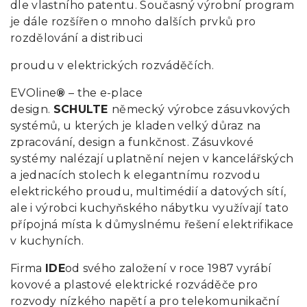
dle vlastního patentu. Současný výrobní program
je dále rozšířen o mnoho dalších prvků pro
rozdělování a distribuci
proudu v elektrických rozváděčích.
EVOline
®
– the e-place
design.
SCHULTE
německý výrobce zásuvkových
systémů, u kterých je kladen velký důraz na
zpracování, design a funkčnost. Zásuvkové
systémy nalézají uplatnění nejen v kancelářských
a jednacích stolech k elegantnímu rozvodu
elektrického proudu, multimédií a datových sítí,
ale i výrobci kuchyňského nábytku využívají tato
přípojná místa k důmyslnému řešení elektrifikace
v kuchyních.
Firma
IDE
od svého založení v roce 1987 vyrábí
kovové a plastové elektrické rozváděče pro
rozvody nízkého napětí a pro telekomunikační