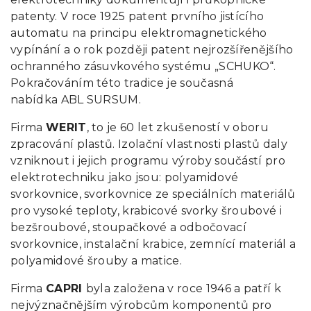
patenty. V roce 1925 patent prvního jistícího
automatu na principu elektromagnetického
vypínání a o rok později patent nejrozšířenějšího
ochranného zásuvkového systému „SCHUKO“.
Pokračováním této tradice je současná
nabídka ABL SURSUM.
Firma
WERIT
, to je 60 let zkušeností v oboru
zpracování plastů. Izolační vlastnosti plastů daly
vzniknout i jejich programu výroby součástí pro
elektrotechniku jako jsou: polyamidové
svorkovnice, svorkovnice ze speciálních materiálů
pro vysoké teploty, krabicové svorky šroubové i
bezšroubové, stoupačkové a odbočovací
svorkovnice, instalační krabice, zemnící materiál a
polyamidové šrouby a matice.
Firma
CAPRI
byla založena v roce 1946 a patří k
nejvýznačnějším výrobcům komponentů pro