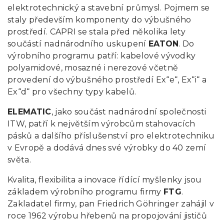
elektrotechnický a stavební průmysl. Pojmem se
staly především komponenty do výbušného
prostředí. CAPRI se stala před několika lety
součástí nadnárodního uskupení
EATON
. Do
výrobního programu patří: kabelové vývodky
polyamidové, mosazné i nerezové včetně
provedení do výbušného prostředí Ex“e“, Ex“i“ a
Ex“d“ pro všechny typy kabelů.
ELEMATIC
, jako součást nadnárodní společnosti
ITW, patří k největším výrobcům stahovacích
pásků a dalšího příslušenství pro elektrotechniku
v Evropě a dodává dnes své výrobky do 40 zemí
světa.
Kvalita, flexibilita a inovace řídící myšlenky jsou
základem výrobního programu firmy
FTG
.
Zakladatel firmy, pan Friedrich Göhringer zahájil v
roce 1962 výrobu hřebenů na propojování jističů