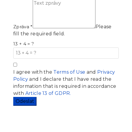
Zpráva
*
Please
fill the required field.
13 + 4 = ?
I agree with the
Terms of Use
and
Privacy
Policy
and I declare that I have read the
information that is required in accordance
with
Article 13 of GDPR.
Odeslat