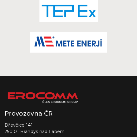
Provozovna ČR
Dřevčice 141
250 01 Brandýs nad Labem