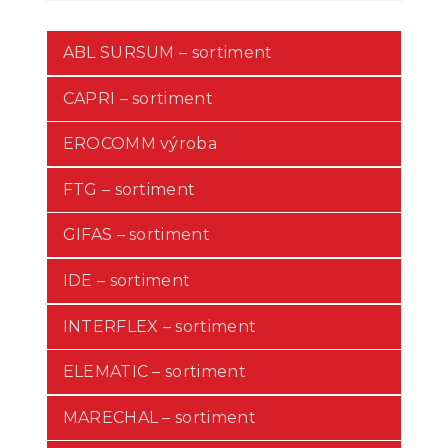
ABL SURSUM – sortiment
CAPRI – sortiment
EROCOMM výroba
FTG – sortiment
GIFAS – sortiment
IDE – sortiment
INTERFLEX – sortiment
ELEMATIC – sortiment
MARECHAL – sortiment