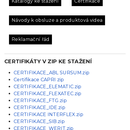
Katalogy ke stažení
Certifikace
Návody k obsluze a produktová videa
Reklamační řád
CERTIFIKÁTY V ZIP KE STAŽENÍ
CERTIFIKACE_ABL SURSUM.zip
Certifikace CAPRI zip
CERTIFIKACE_E­LEMATIC.zip
CERTIFIKACE_FLE­XATEC.zip
CERTIFIKACE_FTG­.zip
CERTIFIKACE_I­DE.zip
CERTIFIKACE IN­TERFLEX.zip
CERTIFIKACE_SIB­.zip
CERTIFIKACE_WE­RIT.zip