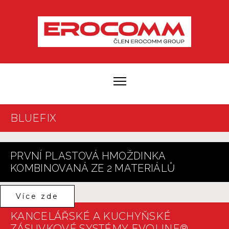
BLUEFIX
PRVNÍ PLASTOVÁ HMOŽDINKA
KOMBINOVANÁ ZE 2 MATERIÁLŮ
Více zde
KANCELÁŘSKÉ A KUCHYŇSKÉ
ZÁSUVKOVÉ SYSTÉMY EVOLINE®