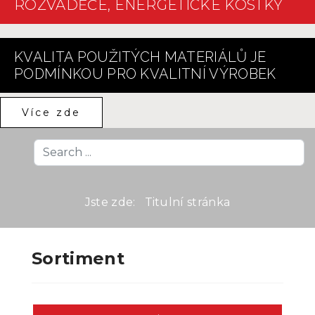
ROZVÁDĚČE, ENERGETICKÉ KOSTKY
KVALITA POUŽITÝCH MATERIÁLŮ JE
PODMÍNKOU PRO KVALITNÍ VÝROBEK
Více zde
Search
...
Jste zde:
Titulní stránka
Sortiment