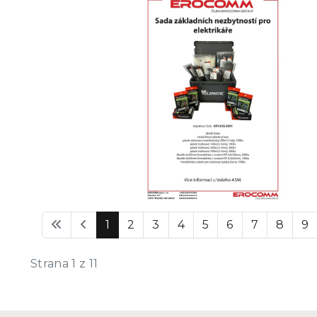
1
2
3
4
5
6
7
8
9
Strana 1 z 11