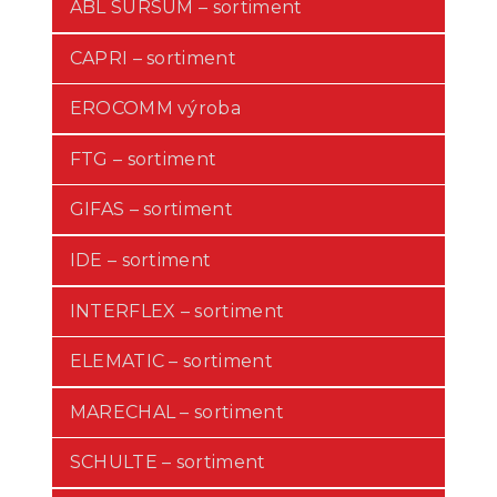
ABL SURSUM – sortiment
CAPRI – sortiment
EROCOMM výroba
FTG – sortiment
GIFAS – sortiment
IDE – sortiment
INTERFLEX – sortiment
ELEMATIC – sortiment
MARECHAL – sortiment
SCHULTE – sortiment