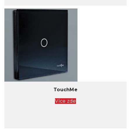
TouchMe
Více zde