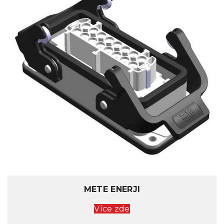
METE ENERJI
Více zde