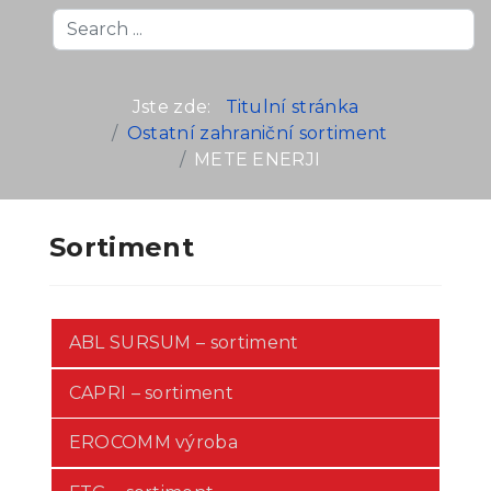
Search
...
Jste zde:
Titulní stránka
Ostatní zahraniční sortiment
METE ENERJI
Sortiment
ABL SURSUM – sortiment
CAPRI – sortiment
EROCOMM výroba