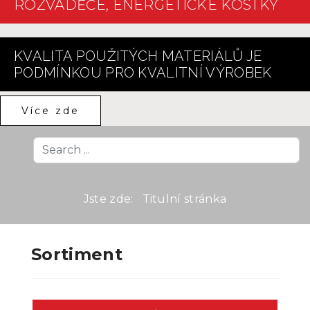
ROZVÁDĚČE, ENERGETICKÉ KOSTKY
KVALITA POUŽITÝCH MATERIÁLŮ JE
PODMÍNKOU PRO KVALITNÍ VÝROBEK
Více zde
Search
...
Jste zde:
Titulní stránka
Sortiment