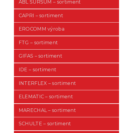
ABL SURSUM – sortiment
CAPRI – sortiment
EROCOMM výroba
FTG – sortiment
GIFAS – sortiment
IDE – sortiment
INTERFLEX – sortiment
ELEMATIC – sortiment
MARECHAL – sortiment
SCHULTE – sortiment