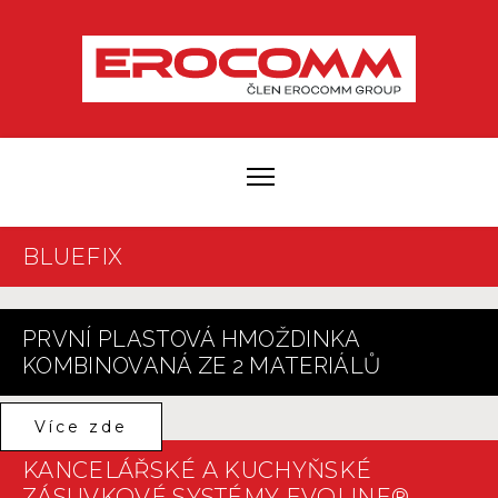
BLUEFIX
PRVNÍ PLASTOVÁ HMOŽDINKA
KOMBINOVANÁ ZE 2 MATERIÁLŮ
Více zde
KANCELÁŘSKÉ A KUCHYŇSKÉ
ZÁSUVKOVÉ SYSTÉMY EVOLINE®