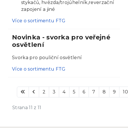
stykačů, hvězda/trojúhelník,reverzační
zapojení a jiné
Více o sortimentu FTG
Novinka - svorka pro veřejné
osvětlení
Svorka pro pouliční osvětlení
Více o sortimentu FTG
2
3
4
5
6
7
8
9
10
Strana 11 z 11