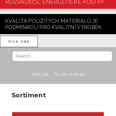
ROZVÁDĚČE, ENERGETICKÉ KOSTKY
KVALITA POUŽITÝCH MATERIÁLŮ JE
PODMÍNKOU PRO KVALITNÍ VÝROBEK
Více zde
Search
...
Jste zde:
Titulní stránka
Sortiment