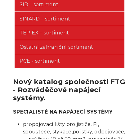
SIB – sortiment
SINARD – sortiment
TEP EX – sortiment
Ostatní zahraniční sortiment
PCE - sortiment
Nový katalog společnosti FTG
- Rozváděčové napájecí
systémy.
SPECIALISTÉ NA NAPÁJECÍ SYSTÉMY
propojovací lišty pro jističe, FI,
spouštěče, stykače,pojistky, odpojovače,