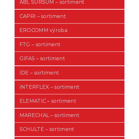
ABL SURSUM – sortiment
CAPRI – sortiment
EROCOMM výroba
FTG – sortiment
GIFAS – sortiment
IDE – sortiment
INTERFLEX – sortiment
ELEMATIC – sortiment
MARECHAL – sortiment
SCHULTE – sortiment