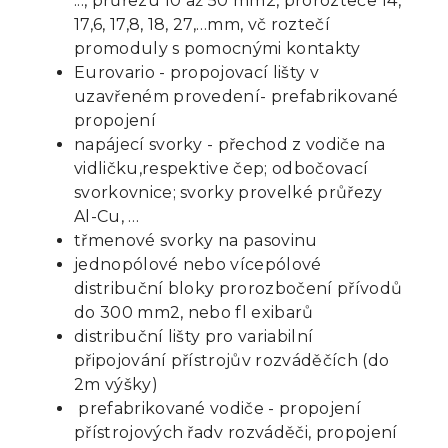
..., průřezu 10 až 50 mm2, prorozteče 14,
17,6, 17,8, 18, 27,…mm, vč roztečí
promoduly s pomocnými kontakty
Eurovario - propojovací lišty v
uzavřeném provedení- prefabrikované
propojení
napájecí svorky - přechod z vodiče na
vidličku,respektive čep; odbočovací
svorkovnice; svorky provelké průřezy
Al-Cu, …
třmenové svorky na pasovinu
jednopólové nebo vícepólové
distribuční bloky prorozbočení přívodů
do 300 mm2, nebo fl exibarů
distribuční lišty pro variabilní
připojování přístrojův rozváděčích (do
2m výšky)
prefabrikované vodiče - propojení
přístrojových řadv rozváděči, propojení