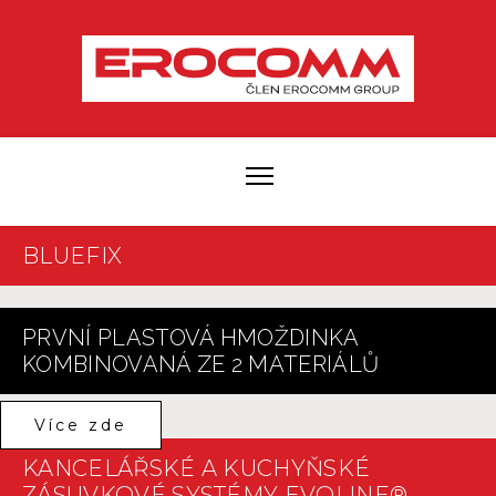
BLUEFIX
PRVNÍ PLASTOVÁ HMOŽDINKA
KOMBINOVANÁ ZE 2 MATERIÁLŮ
Více zde
KANCELÁŘSKÉ A KUCHYŇSKÉ
ZÁSUVKOVÉ SYSTÉMY EVOLINE®