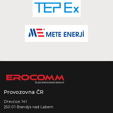
Provozovna ČR
Dřevčice 141
250 01 Brandýs nad Labem