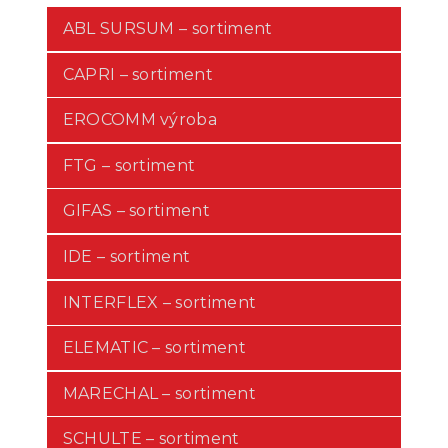
ABL SURSUM – sortiment
CAPRI – sortiment
EROCOMM výroba
FTG – sortiment
GIFAS – sortiment
IDE – sortiment
INTERFLEX – sortiment
ELEMATIC – sortiment
MARECHAL – sortiment
SCHULTE – sortiment