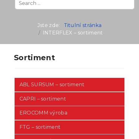
Search
...
Jste zde:
Titulní stránka
INTERFLEX – sortiment
Sortiment
ABL SURSUM – sortiment
CAPRI – sortiment
EROCOMM výroba
FTG – sortiment