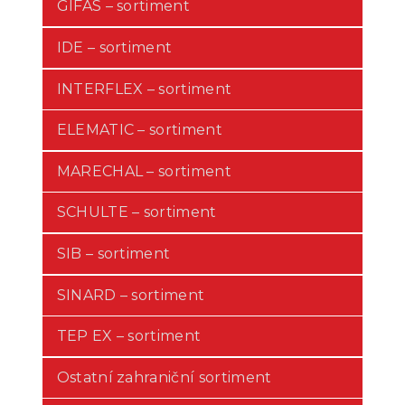
GIFAS – sortiment
IDE – sortiment
INTERFLEX – sortiment
ELEMATIC – sortiment
MARECHAL – sortiment
SCHULTE – sortiment
SIB – sortiment
SINARD – sortiment
TEP EX – sortiment
Ostatní zahraniční sortiment