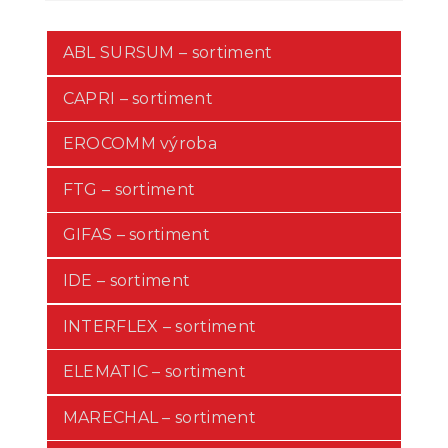
ABL SURSUM – sortiment
CAPRI – sortiment
EROCOMM výroba
FTG – sortiment
GIFAS – sortiment
IDE – sortiment
INTERFLEX – sortiment
ELEMATIC – sortiment
MARECHAL – sortiment