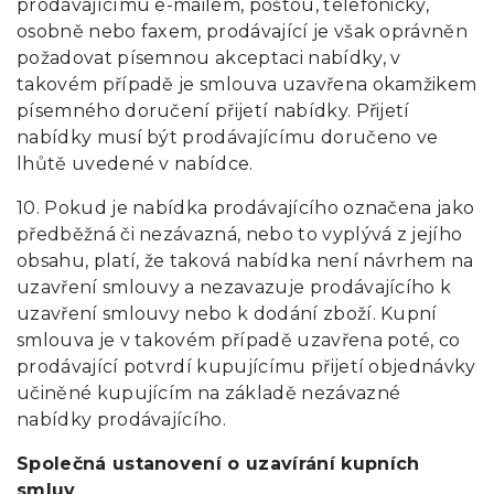
prodávajícímu e-mailem, poštou, telefonicky,
osobně nebo faxem, prodávající je však oprávněn
požadovat písemnou akceptaci nabídky, v
takovém případě je smlouva uzavřena okamžikem
písemného doručení přijetí nabídky. Přijetí
nabídky musí být prodávajícímu doručeno ve
lhůtě uvedené v nabídce.
10. Pokud je nabídka prodávajícího označena jako
předběžná či nezávazná, nebo to vyplývá z jejího
obsahu, platí, že taková nabídka není návrhem na
uzavření smlouvy a nezavazuje prodávajícího k
uzavření smlouvy nebo k dodání zboží. Kupní
smlouva je v takovém případě uzavřena poté, co
prodávající potvrdí kupujícímu přijetí objednávky
učiněné kupujícím na základě nezávazné
nabídky prodávajícího.
Společná ustanovení o uzavírání kupních
smluv