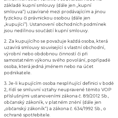
základě kupní smlouvy (dále jen „kupní
smlouva“) uzavírané mezi prodávajícím a jinou
fyzickou či právnickou osobou (dále jen
„kupující“). Ustanovení obchodních podmínek
jsou nedílnou součástí kupní smlouvy.
2. Za kupujícího se považuje každá osoba, která
uzavírá smlouvy související s vlastní obchodní,
výrobní nebo obdobnou činností či při
samostatném výkonu svého povolání, popřípadě
osoba, která jedná jménem nebo na účet
podnikatele.
3. Je-li kupujícím osoba nesplňující definici v bodě
2, řídí se smluvní vztahy neupravené těmito VOP
příslušnými ustanoveními zákona č. 89/2012 Sb.,
občanský zákoník, v platném znění (dále jen
„občanský zákoník“) a zákona č. 634/1992 Sb., o
ochraně spotřebitele.