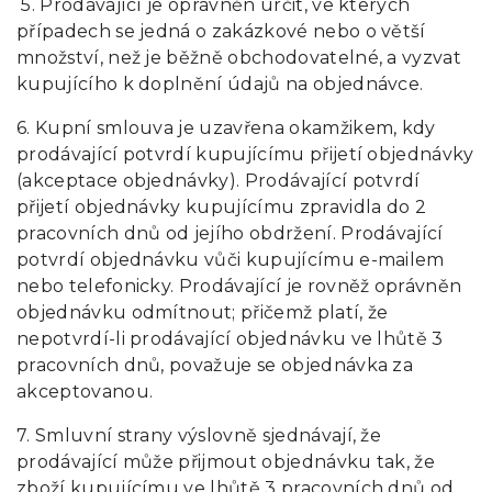
5. Prodávající je oprávněn určit, ve kterých
případech se jedná o zakázkové nebo o větší
množství, než je běžně obchodovatelné, a vyzvat
kupujícího k doplnění údajů na objednávce.
6. Kupní smlouva je uzavřena okamžikem, kdy
prodávající potvrdí kupujícímu přijetí objednávky
(akceptace objednávky). Prodávající potvrdí
přijetí objednávky kupujícímu zpravidla do 2
pracovních dnů od jejího obdržení. Prodávající
potvrdí objednávku vůči kupujícímu e-mailem
nebo telefonicky. Prodávající je rovněž oprávněn
objednávku odmítnout; přičemž platí, že
nepotvrdí-li prodávající objednávku ve lhůtě 3
pracovních dnů, považuje se objednávka za
akceptovanou.
7. Smluvní strany výslovně sjednávají, že
prodávající může přijmout objednávku tak, že
zboží kupujícímu ve lhůtě 3 pracovních dnů od