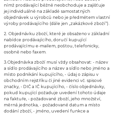
nímž prodávající běžně neobchoduje a zajišťuje
jej individuálně na základě samostatných
objednávek u výrobců nebo je předmětem vlastní
výroby prodávajícího (dále jen „zakázkové zboží“).
2. Objednávku zboží, které je obsaženo v základní
nabídce prodávajícího, doručí kupující
prodávajícímu e-mailem, poštou, telefonicky,
osobně nebo faxem.
3.Objednávka zboží musí vždy obsahovat: - název
a sídlo prodávajícího a název a sídlo nebo jméno a
místo podnikání kupujícího, - údaj o zápisu v
obchodním rejstříku či jiné evidenci vč. spisové
značky, - DIČ a IČ kupujícího, - číslo objednávky,
pokud kupující požaduje uvedení tohoto údaje
na faktuře, - požadované zboží, jeho množství,
měrná jednotka, - požadované datum a místo
dodání zboží, - jméno, uvedení funkce a