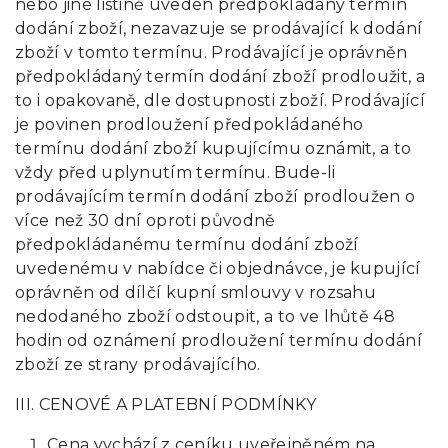
nebo jiné listině uveden předpokládaný termín
dodání zboží, nezavazuje se prodávající k dodání
zboží v tomto termínu. Prodávající je oprávněn
předpokládaný termín dodání zboží prodloužit, a
to i opakovaně, dle dostupnosti zboží. Prodávající
je povinen prodloužení předpokládaného
termínu dodání zboží kupujícímu oznámit, a to
vždy před uplynutím termínu. Bude-li
prodávajícím termín dodání zboží prodloužen o
více než 30 dní oproti původně
předpokládanému termínu dodání zboží
uvedenému v nabídce či objednávce, je kupující
oprávněn od dílčí kupní smlouvy v rozsahu
nedodaného zboží odstoupit, a to ve lhůtě 48
hodin od oznámení prodloužení termínu dodání
zboží ze strany prodávajícího.
III. CENOVÉ A PLATEBNÍ PODMÍNKY
Cena vychází z ceníku uveřejněném na