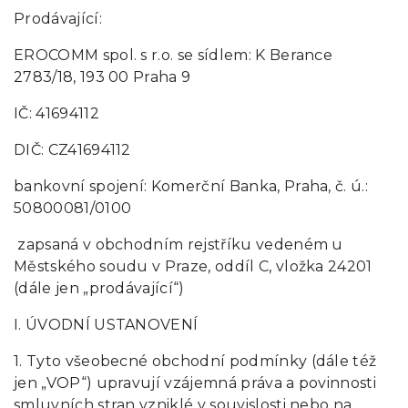
Prodávající:
EROCOMM spol. s r.o. se sídlem: K Berance
2783/18, 193 00 Praha 9
IČ: 41694112
DIČ: CZ41694112
bankovní spojení: Komerční Banka, Praha, č. ú.:
50800081/0100
zapsaná v obchodním rejstříku vedeném u
Městského soudu v Praze, oddíl C, vložka 24201
(dále jen „prodávající“)
I. ÚVODNÍ USTANOVENÍ
1. Tyto všeobecné obchodní podmínky (dále též
jen „VOP“) upravují vzájemná práva a povinnosti
smluvních stran vzniklé v souvislosti nebo na