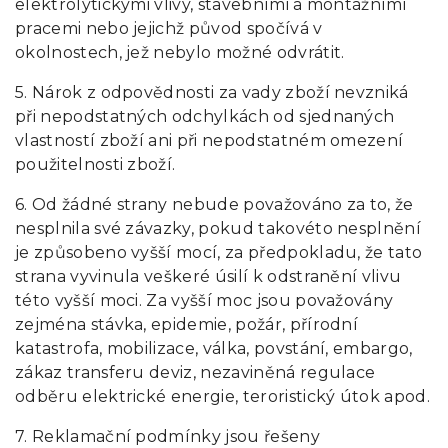
elektrolytickými vlivy, stavebními a montážními
pracemi nebo jejichž původ spočívá v
okolnostech, jež nebylo možné odvrátit.
5. Nárok z odpovědnosti za vady zboží nevzniká
při nepodstatných odchylkách od sjednaných
vlastností zboží ani při nepodstatném omezení
použitelnosti zboží.
6. Od žádné strany nebude považováno za to, že
nesplnila své závazky, pokud takovéto nesplnění
je způsobeno vyšší mocí, za předpokladu, že tato
strana vyvinula veškeré úsilí k odstranění vlivu
této vyšší moci. Za vyšší moc jsou považovány
zejména stávka, epidemie, požár, přírodní
katastrofa, mobilizace, válka, povstání, embargo,
zákaz transferu deviz, nezaviněná regulace
odběru elektrické energie, teroristický útok apod.
7. Reklamační podmínky jsou řešeny