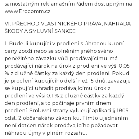
samostatným reklamačním řádem dostupným na
www.Erocomm.cz
VI. PŘECHOD VLASTNICKÉHO PRÁVA, NÁHRADA
ŠKODY A SMLUVNÍ SANKCE
1. Bude-li kupující v prodlení s úhradou kupní
ceny zboží nebo se splněním jiného svého
peněžitého závazku vůči prodávajícímu, má
prodávající nárok na úrok z prodlení ve výši 0,05
% z dlužné částky za každý den prodlení. Pokud
je prodlení kupujícího delší než 15 dnů, zavazuje
se kupující uhradit prodávajícímu úrok z
prodlení ve výši 0,1 % z dlužné částky za každý
den prodlení, a to počínaje prvním dnem
prodlení. Smluvní strany vylučují aplikaci § 1805
odst. 2 občanského zákoníku. Tímto ujednáním
není dotčen nárok prodávajícího požadovat
náhradu újmy v plném rozsahu.