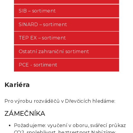
SIB – sortiment
SINARD – sortiment
TEP EX – sortiment
Ostatní zahraniční sortiment
PCE - sortiment
Kariéra
Pro výrobu rozváděčů v Dřevčicích hledáme:
ZÁMEČNÍKA
Požadujeme: vyučení v oboru, svářecí průkaz
CO2, spolehlivost, beztrestnost Nabízíme: