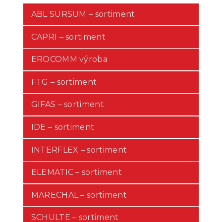
ABL SURSUM – sortiment
CAPRI – sortiment
EROCOMM výroba
FTG – sortiment
GIFAS – sortiment
IDE – sortiment
INTERFLEX – sortiment
ELEMATIC – sortiment
MARECHAL – sortiment
SCHULTE – sortiment