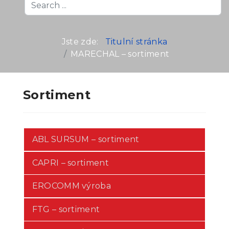
Search
...
Jste zde:
Titulní stránka
MARECHAL – sortiment
Sortiment
ABL SURSUM – sortiment
CAPRI – sortiment
EROCOMM výroba
FTG – sortiment