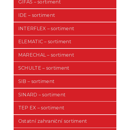
GIFAS – sortiment
IDE – sortiment
INTERFLEX – sortiment
ELEMATIC – sortiment
MARECHAL – sortiment
SCHULTE – sortiment
SIB – sortiment
SINARD – sortiment
TEP EX – sortiment
Ostatní zahraniční sortiment