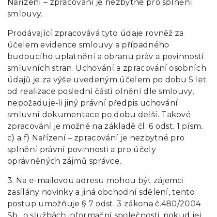
Nařízení – zpracování je nezbytné pro splnění
smlouvy.
Prodávající zpracovává tyto údaje rovněž za
účelem evidence smlouvy a případného
budoucího uplatnění a obranu práv a povinností
smluvních stran. Uchování a zpracování osobních
údajů je za výše uvedeným účelem po dobu 5 let
od realizace poslední části plnění dle smlouvy,
nepožaduje-li jiný právní předpis uchování
smluvní dokumentace po dobu delší. Takové
zpracování je možné na základě čl. 6 odst. 1 písm.
c) a f) Nařízení – zpracování je nezbytné pro
splnění právní povinnosti a pro účely
oprávněných zájmů správce.
3. Na e-mailovou adresu mohou být zájemci
zasílány novinky a jiná obchodní sdělení, tento
postup umožňuje § 7 odst. 3 zákona č.480/2004
Sb., o službách informační společnosti, pokud jej