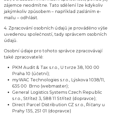
zájemce neodmítne. Tato sdělení lze kdykoliv
jakýmkoliv způsobem – například zasláním e-
mailu – odhlásit.
4. Zpracování osobních údajů je prováděno výše
uvedenou společností, tady správcem osobních
údajů.
Osobní údaje pro tohoto správce zpracovávají
také zpracovatelé:
PKM Audit & Tax s.r.o., U tvrze 38, 100 00
Praha 10 (účetní);
myWAC Technologies s.r.o., Lýskova 1038/11,
635 00 Brno (webmaster);
General Logistics Systems Czech Republic
s.r.o., Střítež 3, 588 11 Střítež (dopravce);
Direct Parcel Distribution CZ s.r.o., Říčany u
Prahy 135, 251 01 (dopravce)