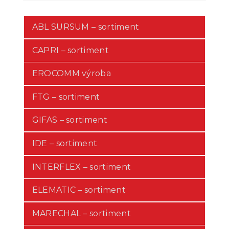
ABL SURSUM – sortiment
CAPRI – sortiment
EROCOMM výroba
FTG – sortiment
GIFAS – sortiment
IDE – sortiment
INTERFLEX – sortiment
ELEMATIC – sortiment
MARECHAL – sortiment