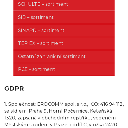
SCHULTE – sortiment
SIB – sortiment
SINARD – sortiment
TEP EX – sortiment
Ostatní zahraniční sortiment
PCE - sortiment
GDPR
1. Společnost: EROCOMM spol. s r.o., IČO: 416 94 112,
se sídlem: Praha 9, Horní Počernice, Keteňská
1320, zapsaná v obchodním rejstříku, vedeném
Městským soudem v Praze, oddíl C, vložka 24201