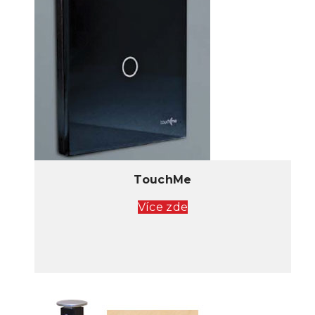
TouchMe
Více zde