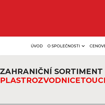
ÚVOD
O SPOLEČNOSTI
CENOV
ZAHRANIČNÍ SORTIMENT
PLAST
ROZVODNICE
TOUC