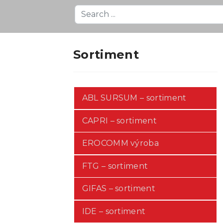
Search
...
Sortiment
ABL SURSUM – sortiment
CAPRI – sortiment
EROCOMM výroba
FTG – sortiment
GIFAS – sortiment
IDE – sortiment