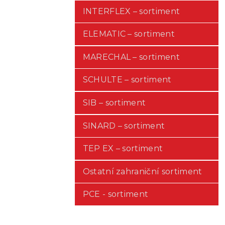
INTERFLEX – sortiment
ELEMATIC – sortiment
MARECHAL – sortiment
SCHULTE – sortiment
SIB – sortiment
SINARD – sortiment
TEP EX – sortiment
Ostatní zahraniční sortiment
PCE - sortiment