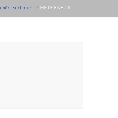
aniční sortiment
METE ENERJI