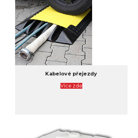
Kabelové přejezdy
Více zde