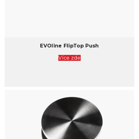
EVOline FlipTop Push
Více zde