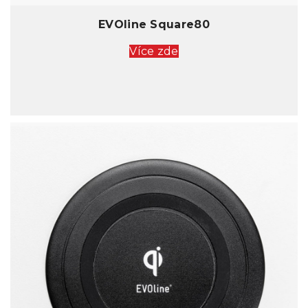
EVOline Square80
Více zde