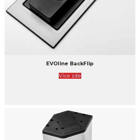
EVOline BackFlip
Více zde