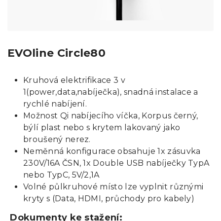
EVOline Circle80
Kruhová elektrifikace 3 v
1(power,data,nabíječka), snadná instalace a
rychlé nabíjení.
Možnost Qi nabíjecího víčka, Korpus černý,
býlí plast nebo s krytem lakovaný jako
broušený nerez.
Neměnná konfigurace obsahuje 1x zásuvka
230V/16A ČSN, 1x Double USB nabíječky TypA
nebo TypC, 5V/2,1A
Volné půlkruhové místo lze vyplnit různými
kryty s (Data, HDMI, průchody pro kabely)
Dokumenty ke stažení: