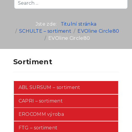
Search
...
Jste zde:
Titulní stránka
SCHULTE – sortiment
EVOline Circle80
EVOline Circle80
Sortiment
ABL SURSUM – sortiment
CAPRI – sortiment
EROCOMM výroba
FTG – sortiment