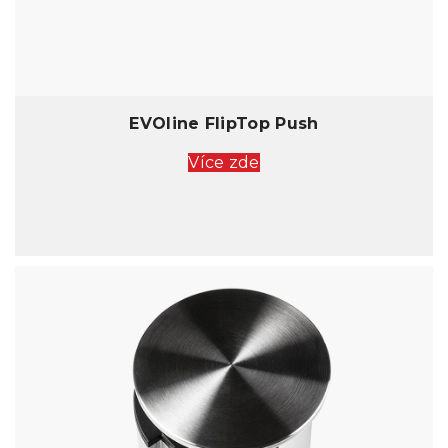
EVOline FlipTop Push
Více zde