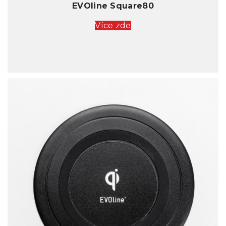
EVOline Square80
Více zde