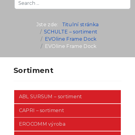
Search
...
Jste zde:
Titulní stránka
SCHULTE – sortiment
EVOline Frame Dock
EVOline Frame Dock
Sortiment
ABL SURSUM – sortiment
CAPRI – sortiment
EROCOMM výroba