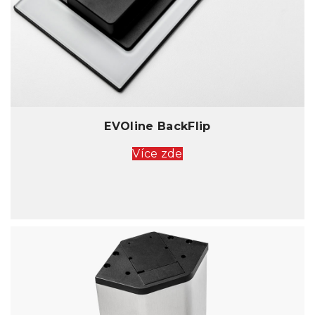
EVOline BackFlip
Více zde