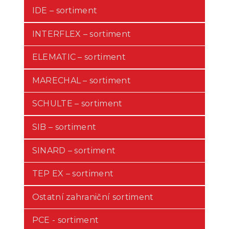
IDE – sortiment
INTERFLEX – sortiment
ELEMATIC – sortiment
MARECHAL – sortiment
SCHULTE – sortiment
SIB – sortiment
SINARD – sortiment
TEP EX – sortiment
Ostatní zahraniční sortiment
PCE - sortiment