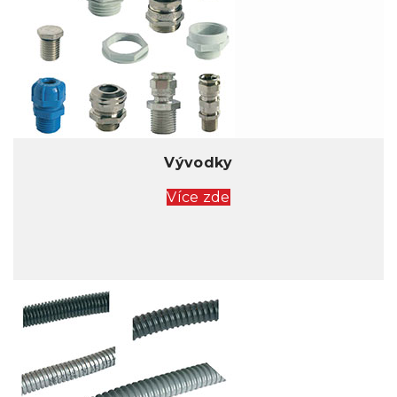
Vývodky
Více zde