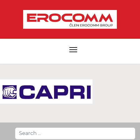
Search
...