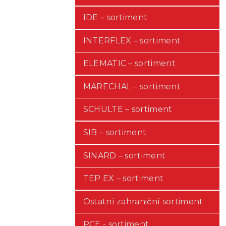
IDE – sortiment
INTERFLEX – sortiment
ELEMATIC – sortiment
MARECHAL – sortiment
SCHULTE – sortiment
SIB – sortiment
SINARD – sortiment
TEP EX – sortiment
Ostatní zahraniční sortiment
PCE - sortiment