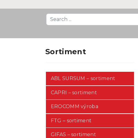
Search
...
Sortiment
ABL SURSUM – sortiment
CAPRI – sortiment
EROCOMM výroba
FTG – sortiment
GIFAS – sortiment