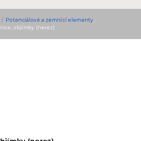
Potenciálové a zemnící elementy
nice, objímky (nerez)