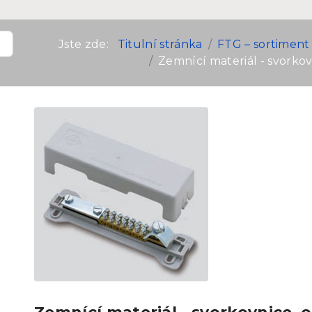
Jste zde:
Titulní stránka
FTG – sortiment
Zemnící materiál - svorkov