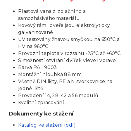
Plastová vana z izolačního a
samozhášivého materiálu
Kovový rám i dveře jsou elektrolyticky
galvanizované
UV testovány žhavou smyčkou na 650°C a
HV na 960°C
Provozní teplota v rozsahu -25°C až +60°C
S možností otvírání dvířek vlevo i vpravo
Barva RAL 9003
Montážní hloubka 88 mm
Včetně DIN lišty, PE a N svorkovnice na
jedné liště
Provedení 14, 28, 42 a 56 modulů
Kvalitní zpracování
Dokumenty ke stažení
Katalog ke stažení (pdf)