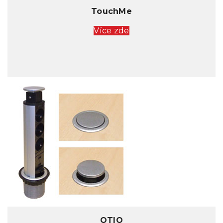
TouchMe
Více zde
OTIO