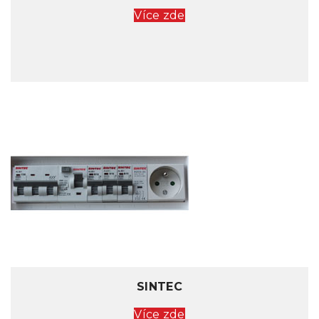
Více zde
SINTEC
Více zde