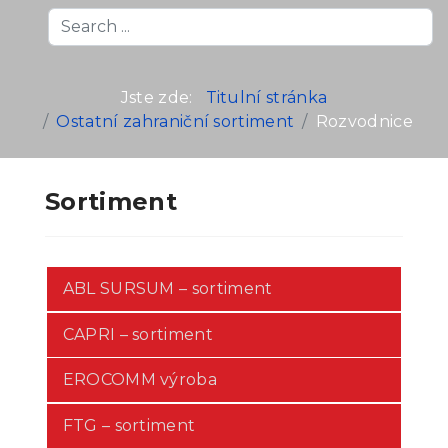
Search
...
Jste zde:
Titulní stránka
Ostatní zahraniční sortiment
Rozvodnice
Sortiment
ABL SURSUM – sortiment
CAPRI – sortiment
EROCOMM výroba
FTG – sortiment