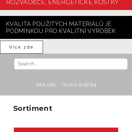
ROZVÁDĚČE, ENERGETICKÉ KOSTKY
KVALITA POUŽITÝCH MATERIÁLŮ JE
PODMÍNKOU PRO KVALITNÍ VÝROBEK
Více zde
Search
...
Jste zde:
Titulní stránka
Sortiment