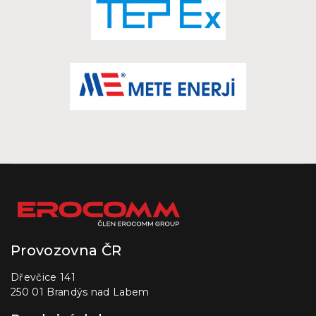
Provozovna ČR
Dřevčice 141
250 01 Brandýs nad Labem