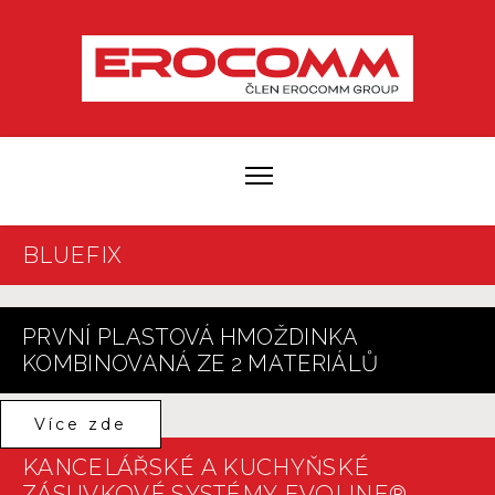
BLUEFIX
PRVNÍ PLASTOVÁ HMOŽDINKA
KOMBINOVANÁ ZE 2 MATERIÁLŮ
Více zde
KANCELÁŘSKÉ A KUCHYŇSKÉ
ZÁSUVKOVÉ SYSTÉMY EVOLINE®