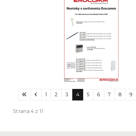
1
2
3
4
5
6
7
8
9
Strana 4 z 11