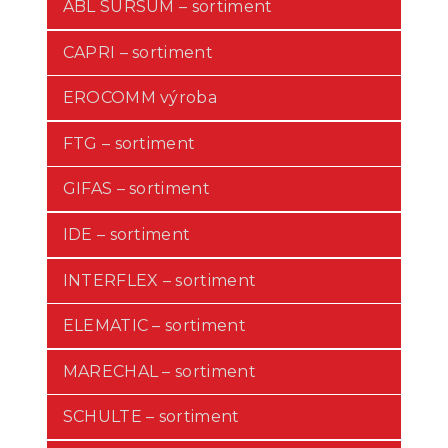
ABL SURSUM – sortiment
CAPRI – sortiment
EROCOMM výroba
FTG – sortiment
GIFAS – sortiment
IDE – sortiment
INTERFLEX – sortiment
ELEMATIC – sortiment
MARECHAL – sortiment
SCHULTE – sortiment