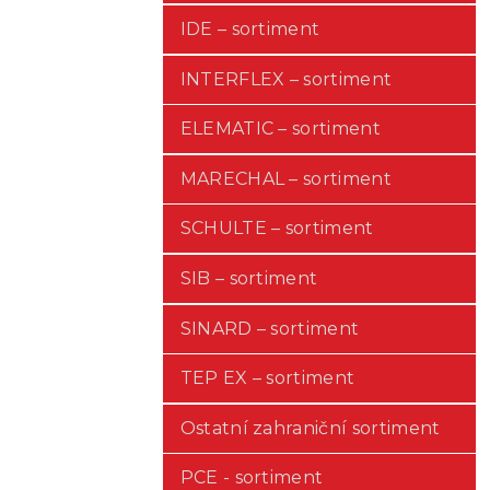
IDE – sortiment
INTERFLEX – sortiment
ELEMATIC – sortiment
MARECHAL – sortiment
SCHULTE – sortiment
SIB – sortiment
SINARD – sortiment
TEP EX – sortiment
Ostatní zahraniční sortiment
PCE - sortiment