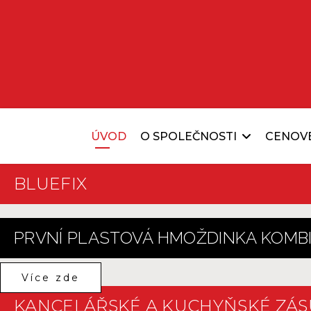
ÚVOD
O SPOLEČNOSTI
CENOV
BLUEFIX
PRVNÍ PLASTOVÁ HMOŽDINKA KOMBI
Více zde
KANCELÁŘSKÉ A KUCHYŇSKÉ ZÁS