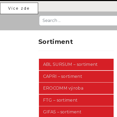
Více zde
Search
...
Sortiment
ABL SURSUM – sortiment
CAPRI – sortiment
EROCOMM výroba
FTG – sortiment
GIFAS – sortiment